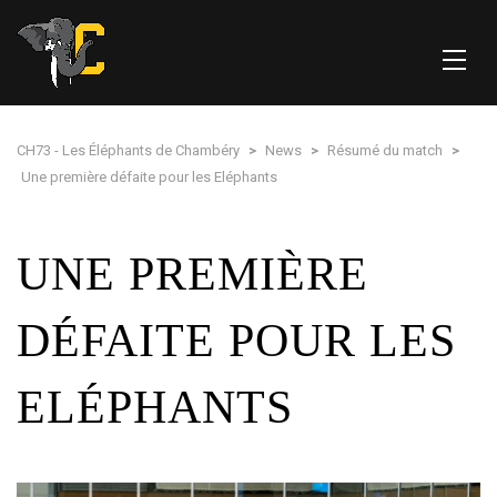
CH73 - Les Éléphants de Chambéry
>
News
>
Résumé du match
>
Une première défaite pour les Eléphants
UNE PREMIÈRE
DÉFAITE POUR LES
ELÉPHANTS