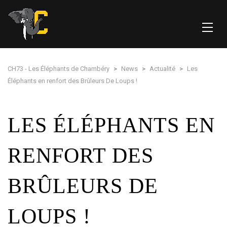
CH73 - Les Éléphants de Chambéry
>
News
>
Actualité
>
Les
Éléphants en renfort des Brûleurs De Loups !
LES ÉLÉPHANTS EN
RENFORT DES
BRÛLEURS DE
LOUPS !