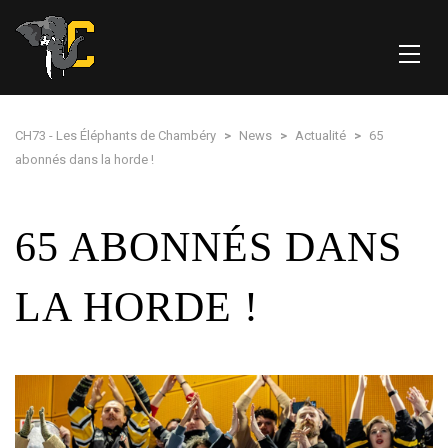
CH73 - Les Éléphants de Chambéry
>
News
>
Actualité
>
65
abonnés dans la horde !
65 ABONNÉS DANS
LA HORDE !