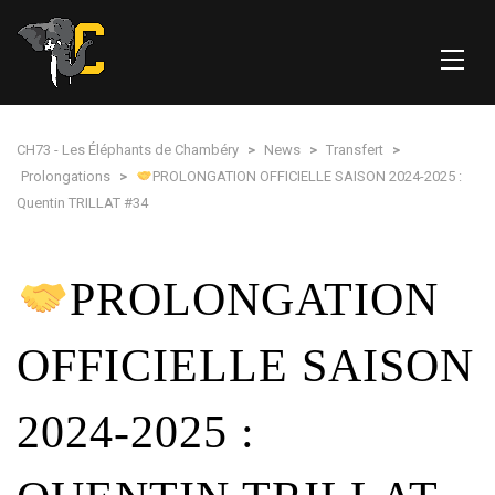
CH73 - Les Éléphants de Chambéry
>
News
>
Transfert
>
Prolongations
>
PROLONGATION OFFICIELLE SAISON 2024-2025 :
Quentin TRILLAT #34
PROLONGATION
OFFICIELLE SAISON
2024-2025 :