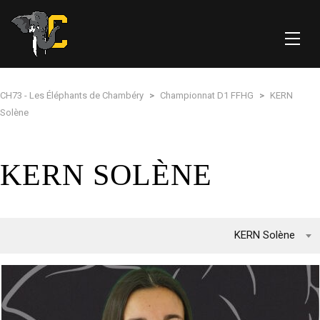
CH73 - Les Éléphants de Chambéry
>
Championnat D1 FFHG
>
KERN
Solène
KERN SOLÈNE
KERN Solène